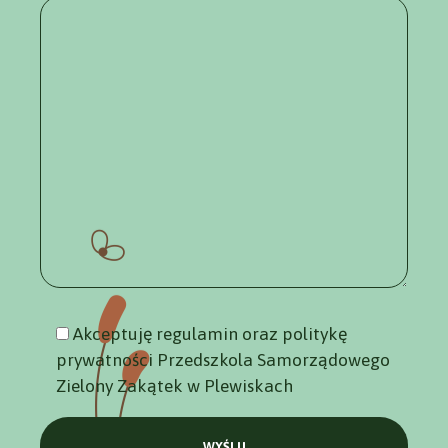
Akceptuję regulamin oraz politykę
prywatności Przedszkola Samorządowego
Zielony Zakątek w Plewiskach