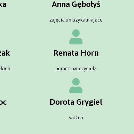
ka
Anna Gębołyś
zajęcia umuzykalniające
zak
Renata Horn
żkich
pomoc nauczyciela
oc
Dorota Grygiel
woźna