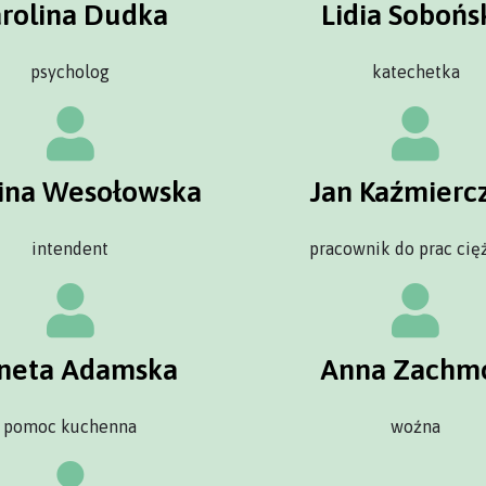
arolina Dudka
Lidia Sobońs
psycholog
katechetka
ina Wesołowska
Jan Kaźmierc
intendent
pracownik do prac cię
neta Adamska
Anna Zachm
pomoc kuchenna
woźna