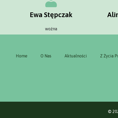
Ewa Stępczak
Ali
woźna
Home
O Nas
Aktualności
Z Życia P
© 202