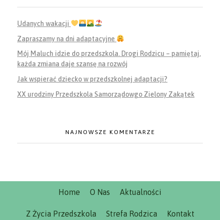
Udanych wakacji
Zapraszamy na dni adaptacyjne
Mój Maluch idzie do przedszkola. Drogi Rodzicu – pamiętaj,
każda zmiana daje szansę na rozwój
Jak wspierać dziecko w przedszkolnej adaptacji?
XX urodziny Przedszkola Samorządowgo Zielony Zakątek
NAJNOWSZE KOMENTARZE
Home
O Nas
Aktualności
Z Życia Przedszkola
Strefa Rodzica
Kontakt