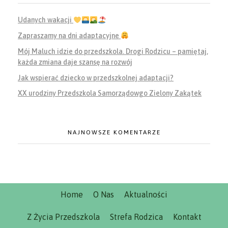
Udanych wakacji
Zapraszamy na dni adaptacyjne
Mój Maluch idzie do przedszkola. Drogi Rodzicu – pamiętaj,
każda zmiana daje szansę na rozwój
Jak wspierać dziecko w przedszkolnej adaptacji?
XX urodziny Przedszkola Samorządowgo Zielony Zakątek
NAJNOWSZE KOMENTARZE
Home
O Nas
Aktualności
Z Życia Przedszkola
Strefa Rodzica
Kontakt