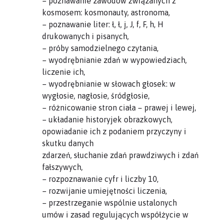
– poznawanie zawodów związanych z
kosmosem: kosmonauty, astronoma,
– poznawanie liter: ł, ł, j, J, f, F, h, H
drukowanych i pisanych,
– próby samodzielnego czytania,
– wyodrębnianie zdań w wypowiedziach,
liczenie ich,
– wyodrębnianie w słowach głosek: w
wygłosie, nagłosie, śródgłosie,
– różnicowanie stron ciała – prawej i lewej,
– układanie historyjek obrazkowych,
opowiadanie ich z podaniem przyczyny i
skutku danych
zdarzeń, słuchanie zdań prawdziwych i zdań
fałszywych,
– rozpoznawanie cyfr i liczby 10,
– rozwijanie umiejętności liczenia,
– przestrzeganie wspólnie ustalonych
umów i zasad regulujących współżycie w